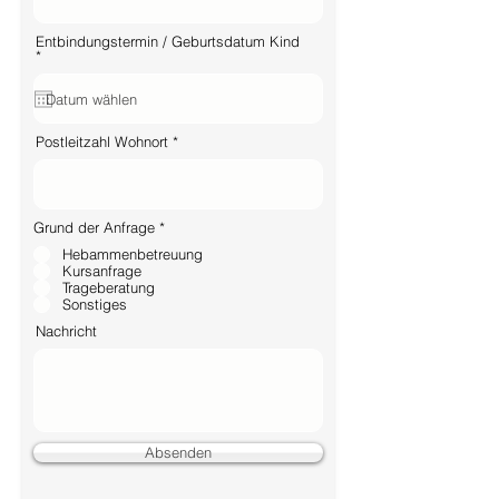
Entbindungstermin / Geburtsdatum Kind
r
*
e
q
u
i
r
Postleitzahl Wohnort
e
d
W
Grund der Anfrage
*
y
Hebammenbetreuung
m
a
Kursanfrage
g
Trageberatung
a
Sonstiges
n
e
Nachricht
Absenden