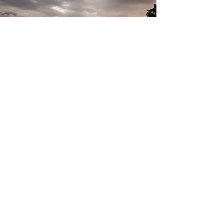
Galerie
Hebamme Astrid Kany
Obejrzyj Teraz