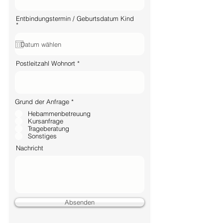
Entbindungstermin / Geburtsdatum Kind
r
*
e
q
u
i
r
Postleitzahl Wohnort
e
d
О
Grund der Anfrage
*
б
Hebammenbetreuung
я
з
Kursanfrage
а
Trageberatung
т
Sonstiges
е
л
Nachricht
ь
н
о
Absenden