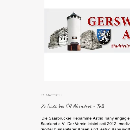
21. März 2022
Zu Gast bei SR Abendrot - Talk
'Die Saarbrücker Hebamme Astrid Kany engagiert
Saarland e.V'. Der Verein leistet seit 2012 medi
großer humanitärer Krisen sind. Astrid Kany wollt