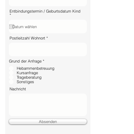
Entbindungstermin / Geburtsdatum Kind
r
*
e
q
u
i
r
Postleitzahl Wohnort
e
d
Z
Grund der Anfrage
*
o
Hebammenbetreuung
r
u
Kursanfrage
n
Trageberatung
l
Sonstiges
u
Nachricht
Absenden