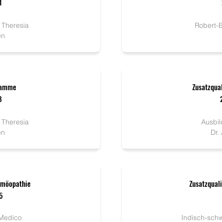
1
. Theresia
Robert-
en
bamme
Zusatzqua
8
. Theresia
Ausbi
en
Dr.
Homöopathie
Zusatzqual
5
oMedico
Indisch-sch