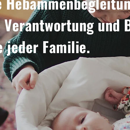
le Hebammenbegleitun
, Verantwortung und
B
se
jeder Familie.