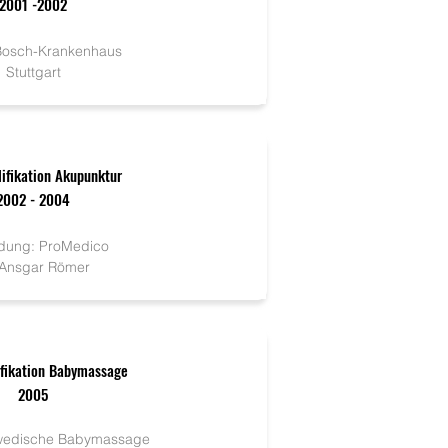
2001 -2002
Bosch-Krankenhaus
Stuttgart
lifikation Akupunktur
2002 - 2004
ldung: ProMedico
 Ansgar Römer
ifikation Babymassage
2005
wedische Babymassage