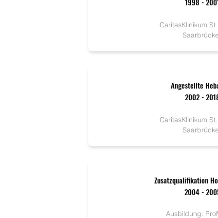
1998 - 200
CaritasKlinikum St
Saarbrück
Angestellte He
2002 - 201
CaritasKlinikum St
Saarbrück
Zusatzqualifikation 
2004 - 200
Ausbildung: Pr